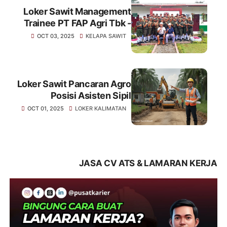
Loker Sawit Management
Trainee PT FAP Agri Tbk -
Oktober 2025
OCT 03, 2025
KELAPA SAWIT
Loker Sawit Pancaran Agro
Posisi Asisten Sipil
Infrastruktur - Oktober 2025
OCT 01, 2025
LOKER KALIMATAN
JASA CV ATS & LAMARAN KERJA