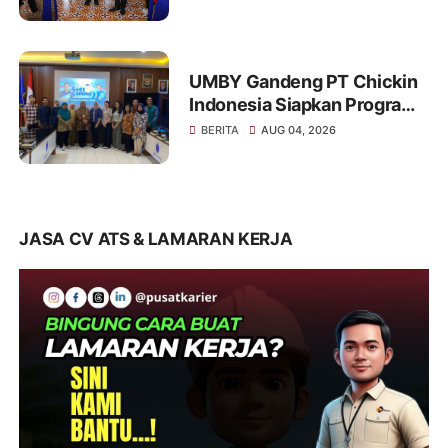
Pelindungan Tenaga Kerja
2026
UMBY Gandeng PT Chickin
Indonesia Siapkan Program
Karier untuk Mahasiswa
BERITA
AUG 04, 2026
Peternakan
JASA CV ATS & LAMARAN KERJA