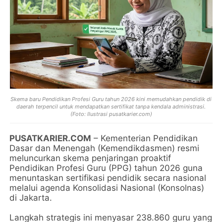
Skema baru Pendidikan Profesi Guru tahun 2026 kini memudahkan pendidik di
daerah terpencil untuk mendapatkan sertifikat tanpa kendala administrasi.
(Foto: Ilustrasi pusatkarier.com)
PUSATKARIER.COM
– Kementerian Pendidikan
Dasar dan Menengah (Kemendikdasmen) resmi
meluncurkan skema penjaringan proaktif
Pendidikan Profesi Guru (PPG) tahun 2026 guna
menuntaskan sertifikasi pendidik secara nasional
melalui agenda Konsolidasi Nasional (Konsolnas)
di Jakarta.
Langkah strategis ini menyasar 238.860 guru yang