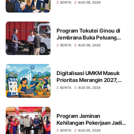
Kerja bagi Pencari Kerja di
BERITA
AUG 06, 2026
Kabupaten Pekalongan
Program Tokutei Ginou di
Jembrana Buka Peluang
Kerja Jepang Lewat Tes
BERITA
AUG 06, 2026
Mengemudi dan Matematika
Digitalisasi UMKM Masuk
Prioritas Merangin 2027,
Peluang Kerja Baru Ikut
BERITA
AUG 05, 2026
Dibuka
Program Jaminan
Kehilangan Pekerjaan Jadi
Salah Satu Fokus Penguatan
BERITA
AUG 05, 2026